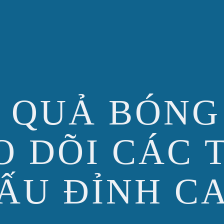
 QUẢ BÓNG
O DÕI CÁC 
ẤU ĐỈNH C