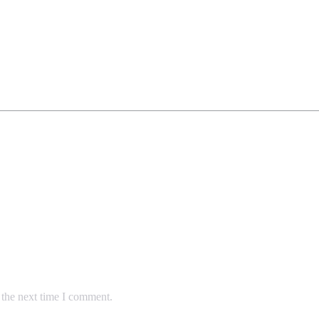
 the next time I comment.