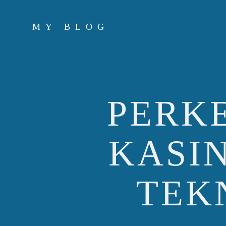
Skip
to
MY BLOG
content
PERK
KASIN
TEK