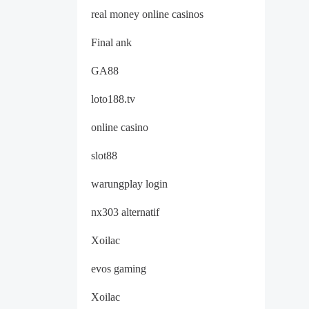
real money online casinos
Final ank
GA88
loto188.tv
online casino
slot88
warungplay login
nx303 alternatif
Xoilac
evos gaming
Xoilac