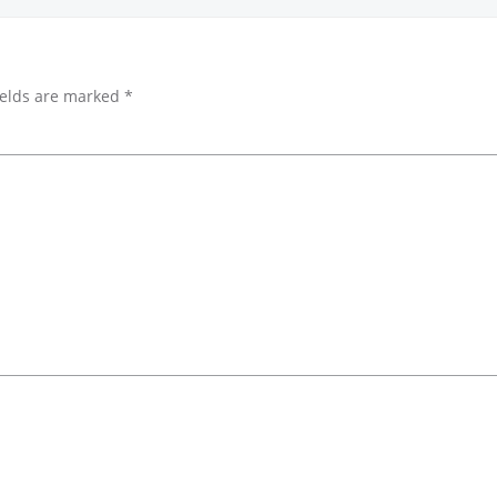
ields are marked
*