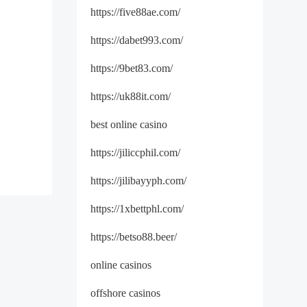
https://five88ae.com/
https://dabet993.com/
https://9bet83.com/
https://uk88it.com/
best online casino
https://jiliccphil.com/
https://jilibayyph.com/
https://1xbettphl.com/
https://betso88.beer/
online casinos
offshore casinos