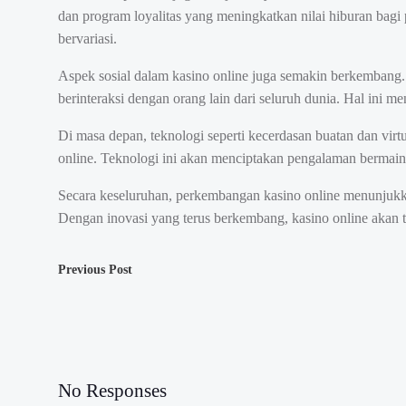
dan program loyalitas yang meningkatkan nilai hiburan bag
bervariasi.
Aspek sosial dalam kasino online juga semakin berkembang.
berinteraksi dengan orang lain dari seluruh dunia. Hal ini 
Di masa depan, teknologi seperti kecerdasan buatan dan virt
online. Teknologi ini akan menciptakan pengalaman bermain ya
Secara keseluruhan, perkembangan kasino online menunjukka
Dengan inovasi yang terus berkembang, kasino online akan te
Post
Previous Post
navigation
No Responses